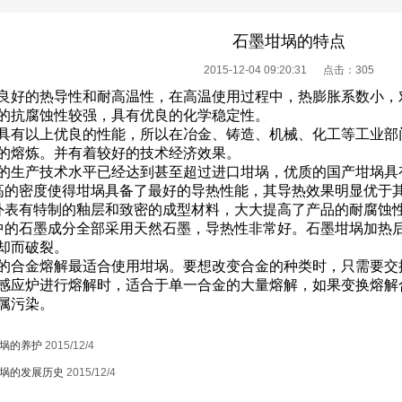
石墨坩埚的特点
2015-12-04 09:20:31 点击：
305
良好的热导性和耐高温性，在高温使用过程中，热膨胀系数小，
的抗腐蚀性较强，具有优良的化学稳定性。
具有以上优良的性能，所以在冶金、铸造、机械、化工等工业部
的熔炼。并有着较好的技术经济效果。
的生产技术水平已经达到甚至超过进口坩埚，优质的国产坩埚具
高的密度使得坩埚具备了最好的导热性能，其导热效果明显优于
外表有特制的釉层和致密的成型材料，大大提高了产品的耐腐蚀
中的石墨成分全部采用天然石墨，导热性非常好。石墨坩埚加热
却而破裂。
的合金熔解最适合使用坩埚。要想改变合金的种类时，只需要交
感应炉进行熔解时，适合于单一合金的大量熔解，如果变换熔解
属污染。
埚的养护
2015/12/4
埚的发展历史
2015/12/4